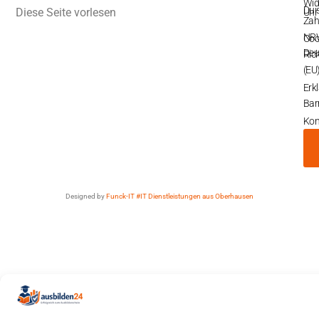
Wid
Dui
Diese Seite vorlesen
Uhr
Zah
NR
Coo
Deu
Rich
(EU
Erk
Barr
Kon
Designed by
Funck-IT #IT Dienstleistungen aus Oberhausen