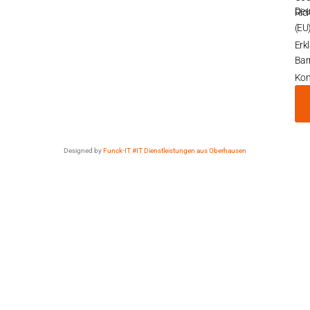
Deu
Rich
(EU
Erk
Barr
Kon
Designed by
Funck-IT #IT Dienstleistungen aus Oberhausen