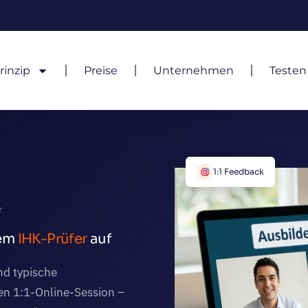
rinzip
Preise
Unternehmen
Testen
1:1 Feedback
r
nem
IHK-Prüfer
auf
nd typische
len 1:1-Online-Session –