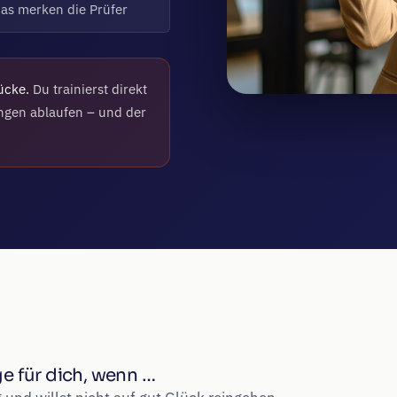
das merken die Prüfer
ücke.
Du trainierst direkt
ngen ablaufen – und der
ge für dich, wenn …